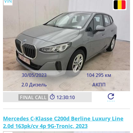
VIN
30/05/2023
104 295 км
2.0 Дизель
АКПП
12:30:08
Mercedes C-Klasse C200d Berline Luxury Line
2.0d 163pk/cv 4p 9G-Tronic, 2023