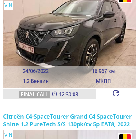
VIN
24/06/2022
16 967 км
1.2 Бензин
МКПП
12:30:01
Citroën C4-SpaceTourer Grand C4 SpaceTourer
Shine 1.2 PureTech S/S 130pk/cv 5p EAT8, 2022
VIN