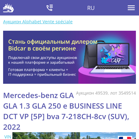
RU
Аукцион Alphabet Vente spéciale
Mercedes-benz GLA
Аукцион 49539, лот 3549514
GLA 1.3 GLA 250 e BUSINESS LINE
DCT VP [5P] bva 7-218CH-8cv (SUV),
2022
VIN