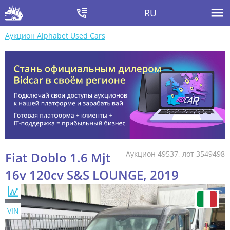
RU
Аукцион Alphabet Used Cars
Fiat Doblo 1.6 Mjt
Аукцион 49537, лот 3549498
16v 120cv S&S LOUNGE, 2019
VIN