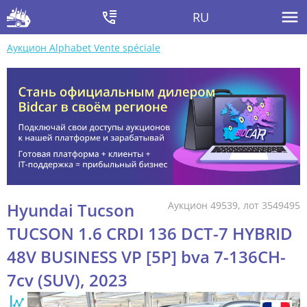
RU
Аукцион Alphabet Vente spéciale
Hyundai Tucson
Аукцион 49539, лот 3549495
TUCSON 1.6 CRDI 136 DCT-7 HYBRID
48V BUSINESS VP [5P] bva 7-136CH-
7cv (SUV), 2023