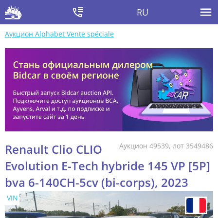
RU
Аукцион Alphabet Vente spéciale
Renault Clio CLIO
Аукцион 49539, лот 3549486
Evolution E-Tech hybride 145 VP [5P]
bva 6-140CH-5cv (bi-corps), 2023
VIN