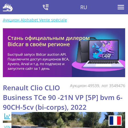
RU
Аукцион Alphabet Vente spéciale
Renault Clio CLIO
Аукцион 49539, лот 3549476
Business TCe 90 -21N VP [5P] bvm 6-
90CH-5cv (bi-corps), 2022
VIN