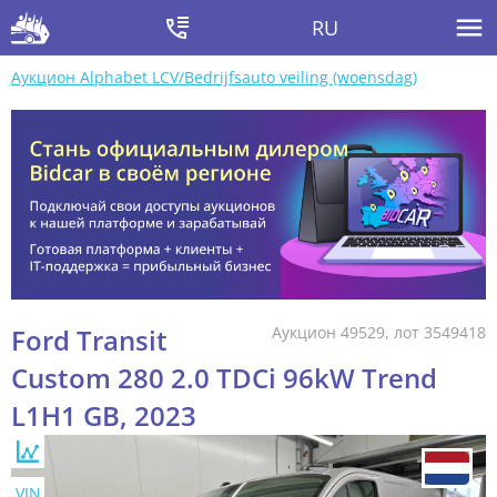
RU
Аукцион Alphabet LCV/Bedrijfsauto veiling (woensdag)
Ford Transit
Аукцион 49529, лот 3549418
Custom 280 2.0 TDCi 96kW Trend
L1H1 GB, 2023
VIN