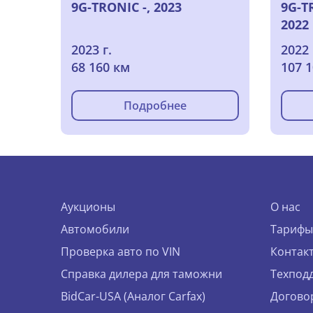
9G-TRONIC -, 2023
9G-T
2022
2023 г.
2022 
68 160 км
107 
Подробнее
Аукционы
О нас
Автомобили
Тарифы
Проверка авто по VIN
Контак
Справка дилера для таможни
Техпод
BidCar-USA (Аналог Carfax)
Догово