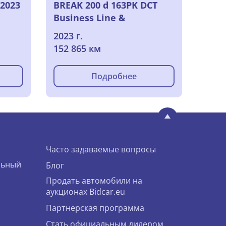
 2023
BREAK 200 d 163PK DCT
Business Line &
Removable Trailer Hook
2023 г.
152 865 км
Подробнее
Часто задаваемые вопросы
льный
Блог
Продать автомобили на
аукционах Bidcar.eu
Партнерская программа
Стать официальным дилером