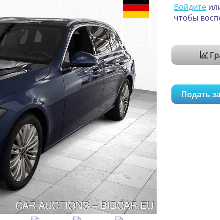
Войдите
ил
чтобы восп
Гр
Подать за