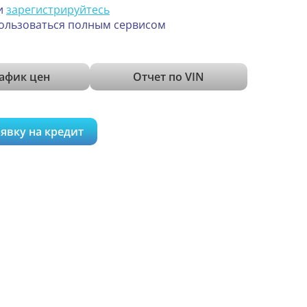
и
зарегистрируйтесь
ользоваться полным сервисом
афик цен
Отчет по VIN
явку на кредит