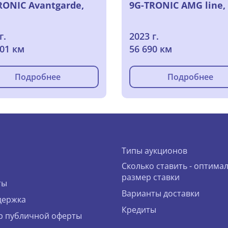
RONIC Avantgarde,
9G-TRONIC AMG line,
г.
2023 г.
101 км
56 690 км
Подробнее
Подробнее
Типы аукционов
Сколько ставить - оптима
размер ставки
ты
Варианты доставки
держка
Кредиты
р публичной оферты