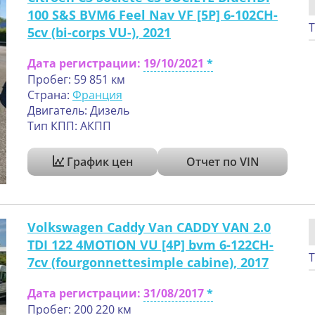
100 S&S BVM6 Feel Nav VF [5P] 6-102CH-
Т
5cv (bi-corps VU-), 2021
Дата регистрации:
19/10/2021
Пробег: 59 851 км
Страна:
Франция
Двигатель: Дизель
Тип КПП: АКПП
График цен
Отчет по VIN
Volkswagen Caddy Van CADDY VAN 2.0
TDI 122 4MOTION VU [4P] bvm 6-122CH-
Т
7cv (fourgonnettesimple cabine), 2017
Дата регистрации:
31/08/2017
Пробег: 200 220 км