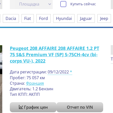
Площадка
Купить сейчас
Dacia
Fiat
Ford
Hyundai
Jaguar
Jeep
Peugeot 208 AFFAIRE 208 AFFAIRE 1.2 PT
75 S&S Premium VF [5P] 5-75CH-4cv (bi-
Т
corps VU-), 2022
Дата регистрации:
09/12/2022
Пробег: 75 057 км
Страна:
Франция
Двигатель: 1.2 Бензин
Тип КПП: АКПП
График цен
Отчет по VIN