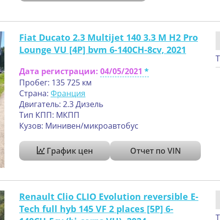
Fiat Ducato 2.3 Multijet 140 3.3 M H2 Pro
Lounge VU [4P] bvm 6-140CH-8cv, 2021
Т
Дата регистрации:
04/05/2021
Пробег: 135 725 км
Страна:
Франция
Двигатель: 2.3 Дизель
Тип КПП: МКПП
Кузов: Минивен/микроавтобус
График цен
Отчет по VIN
Renault Clio CLIO Evolution reversible E-
Tech full hyb 145 VF 2 places [5P] 6-
Т