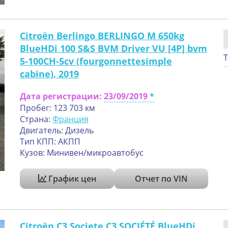
Citroën Berlingo BERLINGO M 650kg
BlueHDi 100 S&S BVM Driver VU [4P] bvm
Т
5-100CH-5cv (fourgonnettesimple
cabine), 2019
Дата регистрации:
23/09/2019
Пробег: 123 703 км
Страна:
Франция
Двигатель: Дизель
Тип КПП: АКПП
Кузов: Минивен/микроавтобус
График цен
Отчет по VIN
Citroën C3 Societe C3 SOCIÉTÉ BlueHDi