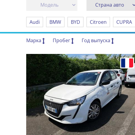
Модель
Страна авто
Audi
BMW
BYD
Citroen
CUPRA
Марка
Пробег
Год выпуска