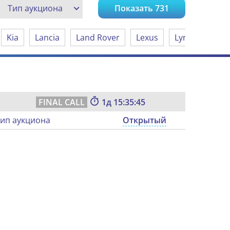
Тип аукциона
Показать
731
Kia
Lancia
Land Rover
Lexus
Lynk & Co
1
15:35:44
ип аукциона
Открытый