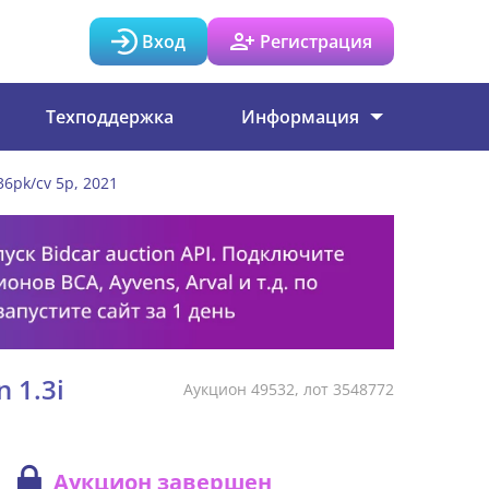
Вход
Регистрация
Техподдержка
Информация
36pk/cv 5p, 2021
 1.3i
Аукцион 49532, лот 3548772
Аукцион завершен