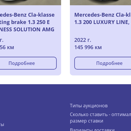
edes-Benz Cla-klasse
Mercedes-Benz Cla-k
ing brake 1.3 250 E
1.3 200 LUXURY LINE,
NESS SOLUTION AMG
TED, 2021
г.
2022 г.
756 км
145 996 км
Подробнее
Подробнее
Типы аукционов
Сколько ставить - оптима
размер ставки
ты
Варианты доставки