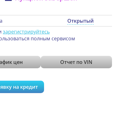
а
Открытый
и
зарегистрируйтесь
ользоваться полным сервисом
афик цен
Отчет по VIN
явку на кредит