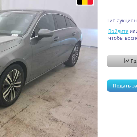
Тип аукцион
Войдите
ил
чтобы восп
Гр
Подать за