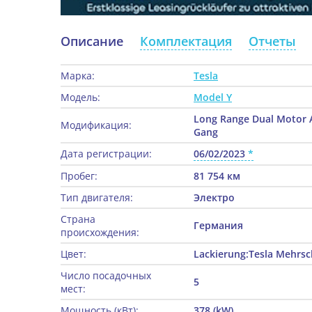
Описание
Комплектация
Отчеты
Марка:
Tesla
Модель:
Model Y
Long Range Dual Motor A
Модификация:
Gang
Дата регистрации:
06/02/2023
Пробег:
81 754 км
Тип двигателя:
Электро
Страна
Германия
происхождения:
Цвет:
Lackierung:Tesla Mehrsch
Число посадочных
5
мест:
Мощность (кВт):
378 (kW)