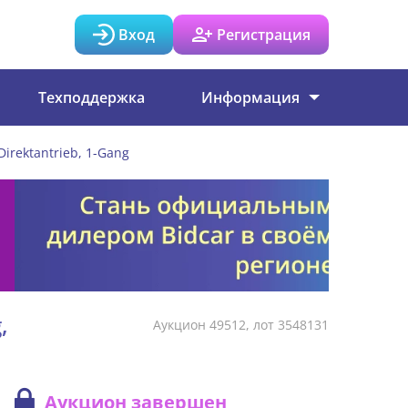
Вход
Регистрация
Техподдержка
Информация
Direktantrieb, 1-Gang
,
Аукцион 49512, лот 3548131
Аукцион завершен