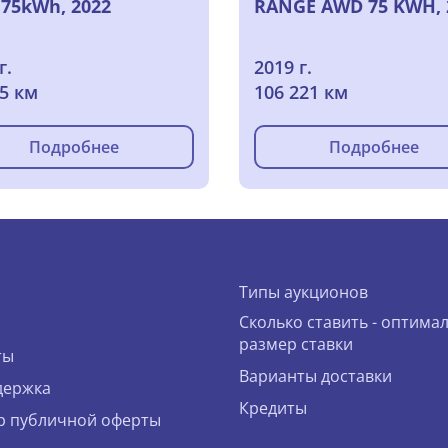
75kWh, 2022
RANGE AWD 75 KWH, 
г.
2019 г.
05 км
106 221 км
Подробнее
Подробнее
Типы аукционов
Сколько ставить - оптима
размер ставки
ты
Варианты доставки
держка
Кредиты
р публичной оферты