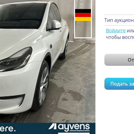
Тип аукцион
Войдите
ил
чтобы восп
От
Подать за