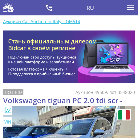
RU
Аукцион Car Auction in Italy - 146514
Аукцион 49509, лот 3548020
Volkswagen tiguan PC 2.0 tdi scr -
VIN