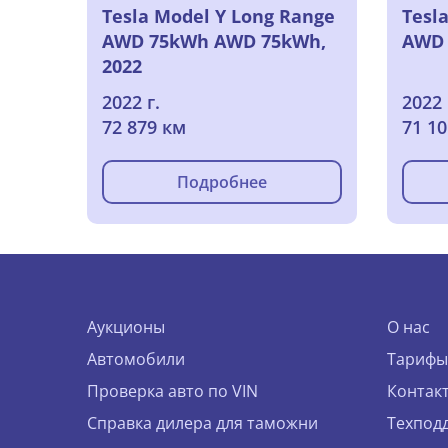
Tesla Model Y Long Range
Tesl
AWD 75kWh AWD 75kWh,
AWD 
2022
2022 г.
2022 
72 879 км
71 1
Подробнее
Аукционы
О нас
Автомобили
Тарифы
Проверка авто по VIN
Контак
Справка дилера для таможни
Техпод