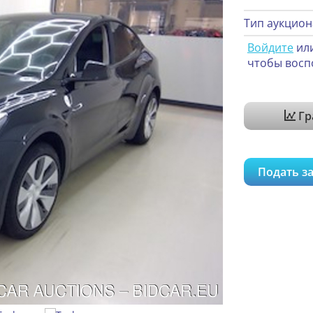
Тип аукцион
Войдите
ил
чтобы восп
Гр
Подать за