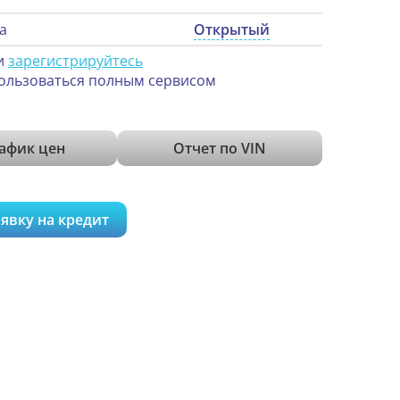
а
Открытый
и
зарегистрируйтесь
ользоваться полным сервисом
афик цен
Отчет по VIN
явку на кредит