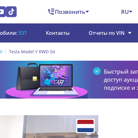
Позвонить
RU
обили:
537
Контакты
Отчеты по VIN
48
Tesla Model Y RWD 5d