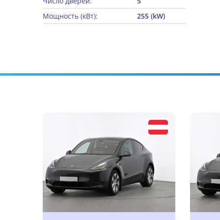
Число дверей:
5
Мощность (кВт):
255 (kW)