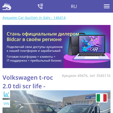
RU
Аукцион Car Auction in Italy - 146414
Volkswagen t-roc
Аукцион 49476, лот 3545116
2.0 tdi scr life -
VIN