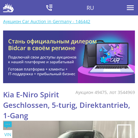
RU
Аукцион Car Auction in Germany - 146442
Kia E-Niro Spirit
Аукцион 49475, лот 3544969
Geschlossen, 5-turig, Direktantrieb,
1-Gang
VIN