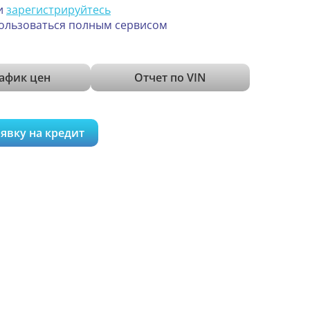
и
зарегистрируйтесь
ользоваться полным сервисом
афик цен
Отчет по VIN
явку на кредит