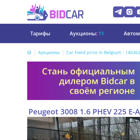
Тарифы
Аукционы:
11
Автом
Аукционы
Car Fixed price in Belgium - 14636
Peugeot 3008 1.6 PHEV 225 E