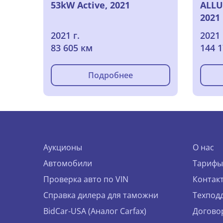
53kW Active, 2021
ALLU
2021
2021 г.
2021 
83 605 км
144 
Подробнее
Аукционы
О нас
Автомобили
Тарифы
Проверка авто по VIN
Контак
Справка дилера для таможни
Техпод
BidCar-USA (Аналог Carfax)
Догово