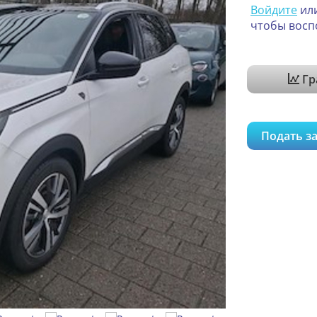
Войдите
ил
чтобы восп
Гр
Подать за