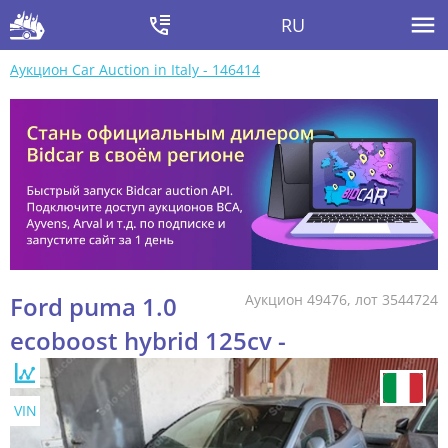
RU
Аукцион Car Auction in Italy - 146414
Ford puma 1.0
Аукцион 49476, лот 3544724
ecoboost hybrid 125cv -
VIN