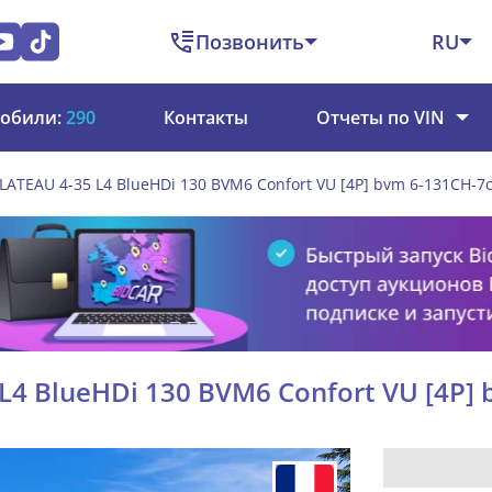
Позвонить
RU
обили:
290
Контакты
Отчеты по VIN
LATEAU 4-35 L4 BlueHDi 130 BVM6 Confort VU [4P] bvm 6-131CH-7c
L4 BlueHDi 130 BVM6 Confort VU [4P]