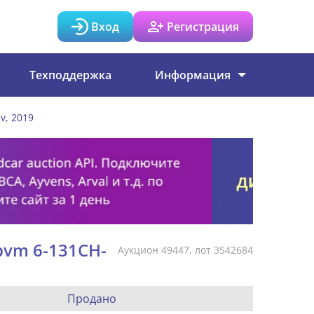
Вход
Регистрация
Техподдержка
Информация
v, 2019
 bvm 6-131CH-
Аукцион 49447, лот 3542684
Продано