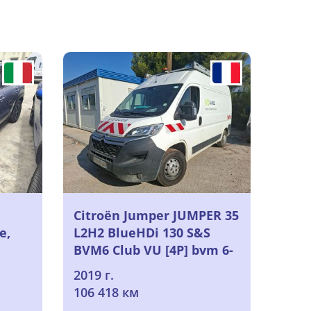
Citroën Jumper JUMPER 35
e,
L2H2 BlueHDi 130 S&S
BVM6 Club VU [4P] bvm 6-
131CH-7cv (fourgon
2019 г.
tôlésimple cabine), 2019
106 418 км