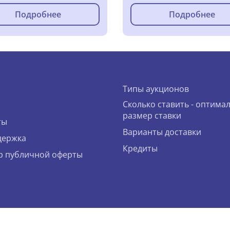
Подробнее
Подробнее
Типы аукционов
Сколько ставить - оптима
размер ставки
ты
Варианты доставки
держка
Кредиты
р публичной оферты
bidcar.eu