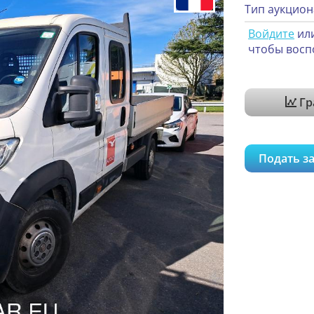
Тип аукцион
Войдите
ил
чтобы восп
Гр
Подать за