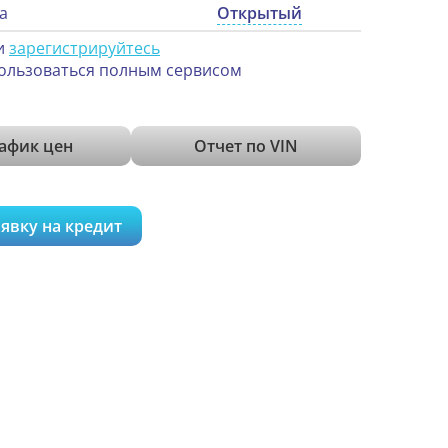
а
Открытый
и
зарегистрируйтесь
ользоваться полным сервисом
афик цен
Отчет по VIN
явку на кредит