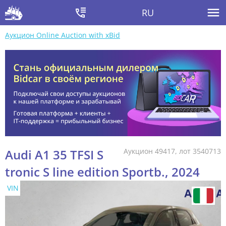
RU
Аукцион Online Auction with xBid
Audi A1 35 TFSI S
Аукцион 49417, лот 3540713
tronic S line edition Sportb., 2024
VIN