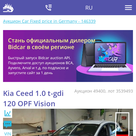
RU
Аукцион Car Fixed price in Germany - 146339
Kia Ceed 1.0 t-gdi
Аукцион 49400, лот 3539493
120 OPF Vision
VIN