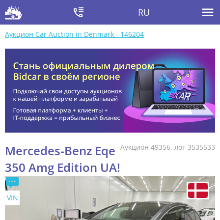
RU
Аукцион Car Auction in Denmark - 146204
Mercedes-Benz Eqe
Аукцион 49356, лот 3535533
350 Amg Edition UA!
VIN