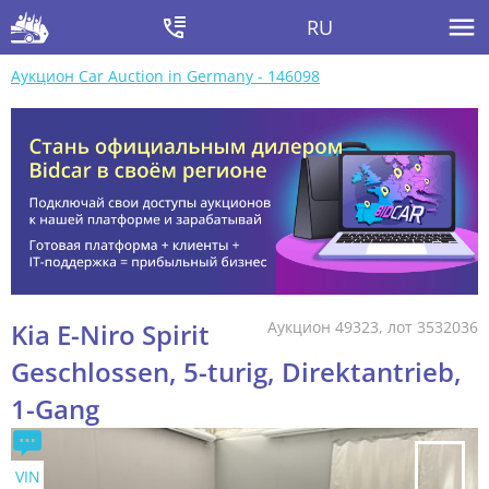
RU
Аукцион Car Auction in Germany - 146098
Kia E-Niro Spirit
Аукцион 49323, лот 3532036
Geschlossen, 5-turig, Direktantrieb,
1-Gang
VIN