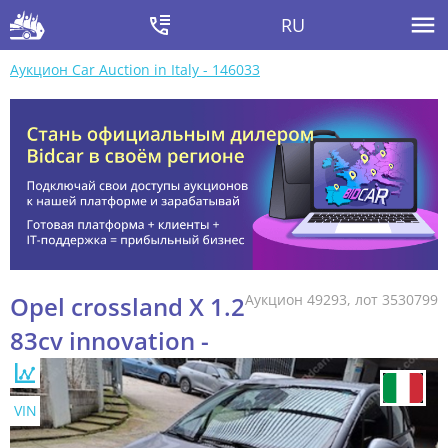
RU
Аукцион Car Auction in Italy - 146033
Opel crossland X 1.2
Аукцион 49293, лот 3530799
83cv innovation -
VIN