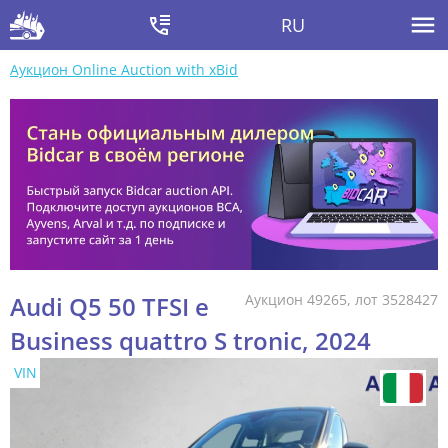
RU
Аукцион Online Auction with xBid
Audi Q5 50 TFSI e
Аукцион 49265, лот 3528427
Business quattro S tronic, 2024
VIN