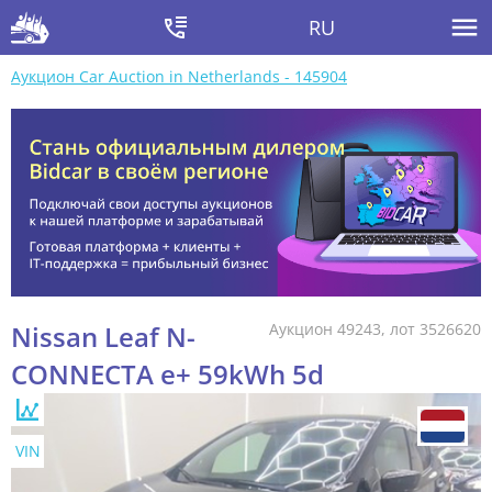
RU
Аукцион Car Auction in Netherlands - 145904
Nissan Leaf N-
Аукцион 49243, лот 3526620
CONNECTA e+ 59kWh 5d
VIN