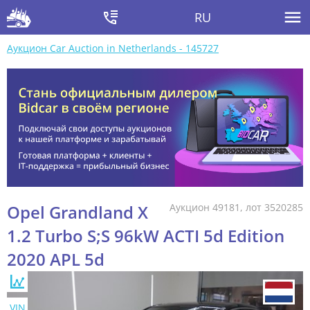
RU
Аукцион Car Auction in Netherlands - 145727
Opel Grandland X
Аукцион 49181, лот 3520285
1.2 Turbo S;S 96kW ACTI 5d Edition
2020 APL 5d
VIN