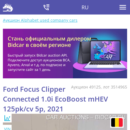
RU
Аукцион Alphabet used company cars
Ford Focus Clipper
Аукцион 49125, лот 3514965
Connected 1.0i EcoBoost mHEV
125pk/cv 5p, 2021
VIN