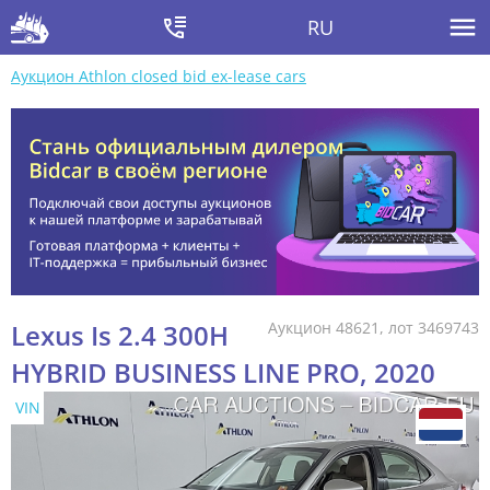
RU
Аукцион Athlon closed bid ex-lease cars
Lexus Is 2.4 300H
Аукцион 48621, лот 3469743
HYBRID BUSINESS LINE PRO, 2020
VIN