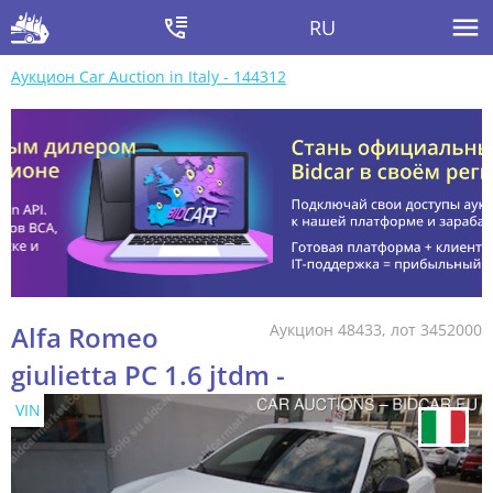
RU
Аукцион Car Auction in Italy - 144312
Alfa Romeo
Аукцион 48433, лот 3452000
giulietta PC 1.6 jtdm -
VIN