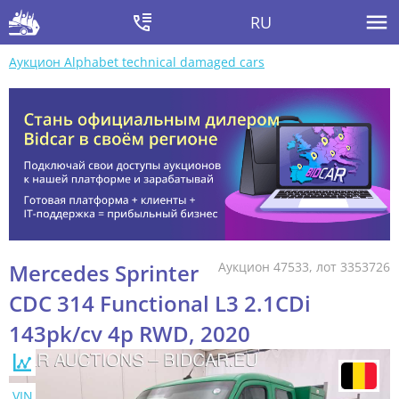
RU
Аукцион Alphabet technical damaged cars
Mercedes Sprinter
Аукцион 47533, лот 3353726
CDC 314 Functional L3 2.1CDi
143pk/cv 4p RWD, 2020
VIN