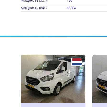
Мощность (л.с.):
120
Мощность (кВт):
88 kW