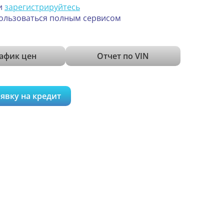
и
зарегистрируйтесь
ользоваться полным сервисом
афик цен
Отчет по VIN
явку на кредит