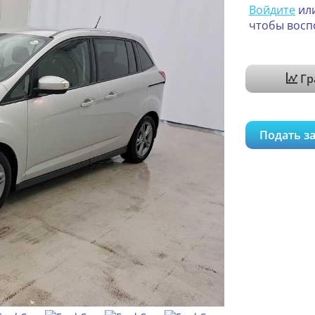
Войдите
ил
чтобы восп
Гр
Подать за