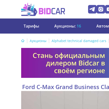
Тарифы
Аукционы:
16
Автом
Аукционы
Alphabet technical damaged cars
Ford C-Max Grand Business Cla