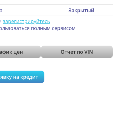
а
Закрытый
и
зарегистрируйтесь
ользоваться полным сервисом
афик цен
Отчет по VIN
явку на кредит