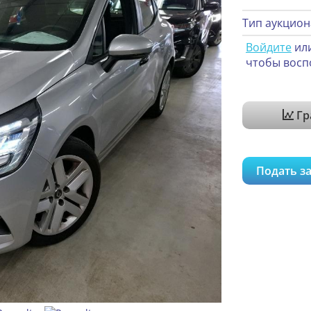
Тип аукцион
Войдите
ил
чтобы восп
Гр
Подать за