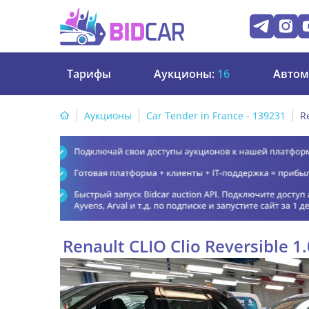
Тарифы
Аукционы:
16
Автом
Аукционы
Car Tender in France - 139231
R
Renault CLIO Clio Reversible 1