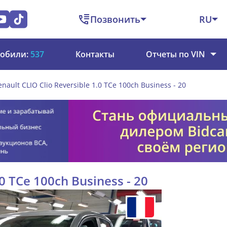
Позвонить
RU
обили:
537
Контакты
Отчеты по VIN
enault CLIO Clio Reversible 1.0 TCe 100ch Business - 20
.0 TCe 100ch Business - 20