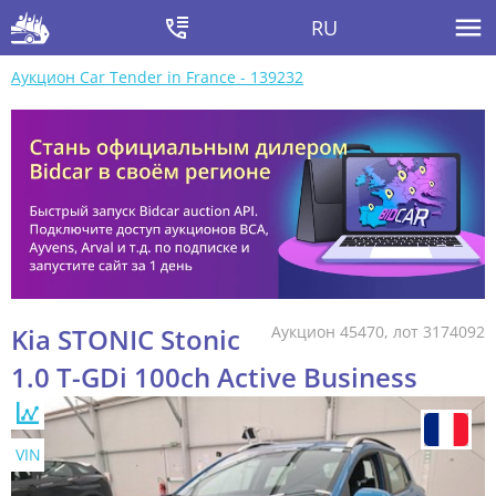
RU
Аукцион Car Tender in France - 139232
Kia STONIC Stonic
Аукцион 45470, лот 3174092
1.0 T-GDi 100ch Active Business
VIN