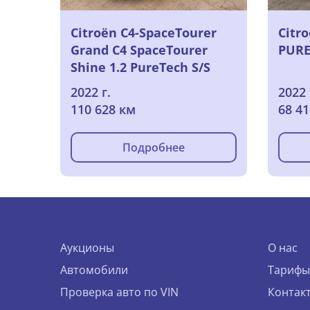
Citroën C4-SpaceTourer
Citro
Grand C4 SpaceTourer
PURE
Shine 1.2 PureTech S/S
130pk/cv 5p EAT8, 2022
2022 г.
2022 
110 628 км
68 4
Подробнее
Аукционы
О нас
Автомобили
Тарифы
Проверка авто по VIN
Контак