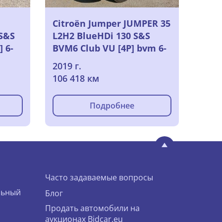
Citroën Jumper JUMPER 35
 S&S
L2H2 BlueHDi 130 S&S
 6-
BVM6 Club VU [4P] bvm 6-
-),
131CH-7cv (fourgon
2019 г.
tôlésimple cabine), 2019
106 418 км
Подробнее
Часто задаваемые вопросы
льный
Блог
Продать автомобили на
аукционах Bidcar.eu