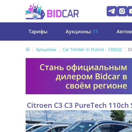
Тарифы
Аукционы:
11
Автом
Аукционы
Car Tender in France - 139232
C
Citroen C3 C3 PureTech 110ch