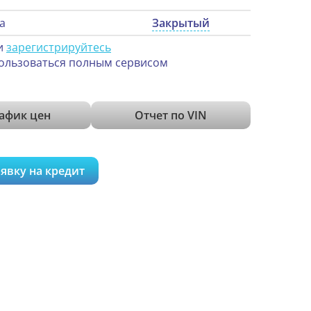
а
Закрытый
и
зарегистрируйтесь
ользоваться полным сервисом
афик цен
Отчет по VIN
явку на кредит