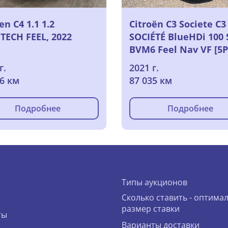
en C4 1.1 1.2
Citroën C3 Societe C3
TECH FEEL, 2022
SOCIÉTÉ BlueHDi 100
BVM6 Feel Nav VF [5P]
102CH-5cv (bi-corps VU
г.
2021 г.
2021
16 км
87 035 км
Подробнее
Подробнее
Типы аукционов
Сколько ставить - оптима
размер ставки
ты
Варианты доставки