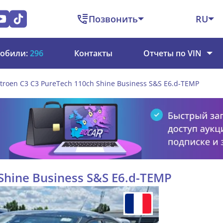
Позвонить
RU
обили:
296
Контакты
Отчеты по VIN
itroen C3 C3 PureTech 110ch Shine Business S&S E6.d-TEMP
 Shine Business S&S E6.d-TEMP