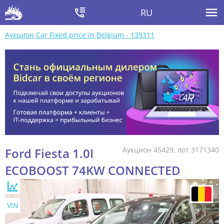
RU
Аукцион Car Fixed price in Belgium - 139311
Ford Fiesta 1.0I
Аукцион 45429, лот 3171340
ECOBOOST 74KW CONNECTED
VIN