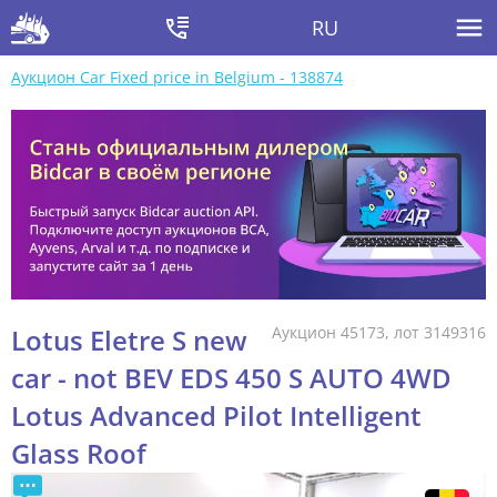
RU
Аукцион Car Fixed price in Belgium - 138874
Lotus Eletre S new
Аукцион 45173, лот 3149316
car - not BEV EDS 450 S AUTO 4WD
Lotus Advanced Pilot Intelligent
Glass Roof