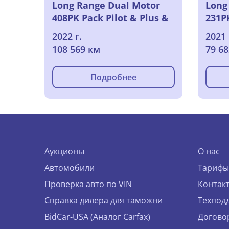
Long Range Dual Motor
Long
408PK Pack Pilot & Plus &
231P
20 Inch Alloy & TowBar
2022 г.
2021 
ELECTRIC
108 569 км
79 6
Подробнее
Аукционы
О нас
Автомобили
Тарифы
Проверка авто по VIN
Контак
Справка дилера для таможни
Техпод
BidCar-USA (Аналог Carfax)
Догово