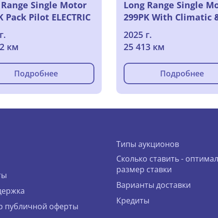
 Range Single Motor
Long Range Single M
K Pack Pilot ELECTRIC
299PK With Climatic 
Navigation & Electric
г.
2025 г.
Heated Seats & Sens
82 км
25 413 км
Front & Rear ONLY P
Подробнее
Подробнее
Типы аукционов
Сколько ставить - оптима
размер ставки
ты
Варианты доставки
держка
Кредиты
р публичной оферты