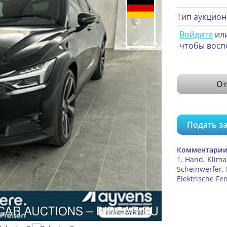
Тип аукцион
Войдите
ил
чтобы восп
От
Подать за
Комментарии
1. Hand, Klima
Scheinwerfer,
Elektrische F