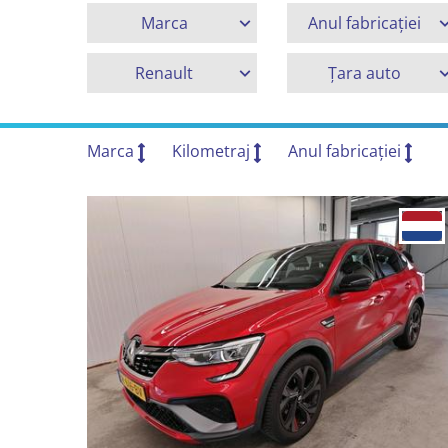
Marca
Anul fabricației
Renault
Țara auto
Marca
Kilometraj
Anul fabricației