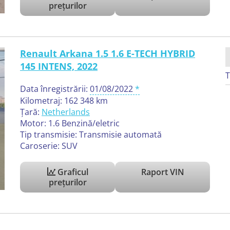
prețurilor
Renault Arkana 1.5 1.6 E-TECH HYBRID
145 INTENS, 2022
T
Data înregistrării:
01/08/2022
Kilometraj: 162 348 km
Țară:
Netherlands
Motor: 1.6 Benzină/eletric
Tip transmisie: Transmisie automată
Caroserie: SUV
Graficul
Raport VIN
prețurilor