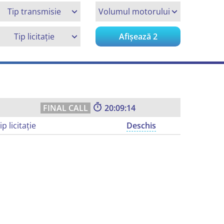
Tip transmisie
Volumul motorului
Tip licitație
Afișează
2
20:09:13
ip licitație
Deschis