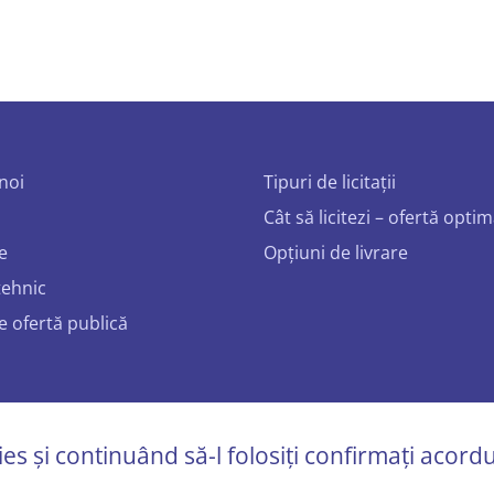
noi
Tipuri de licitații
Cât să licitezi – ofertă opti
e
Opțiuni de livrare
tehnic
e ofertă publică
bidcar.eu
kies și continuând să-l folosiți confirmați aco
epturile rezervate.