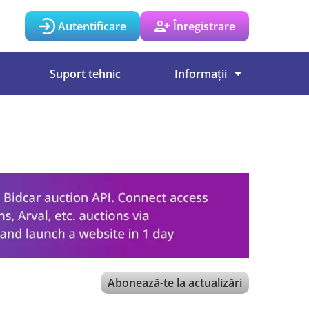
Autentificare
Înregistrare
Suport tehnic
Informații
Abonează-te la actualizări