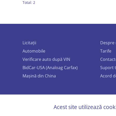
Total: 2
Licitații
Despre 
Automobile
Tarife
Verificare auto după VIN
Contact
BidCar-USA (Analoag Carfax)
Suport 
Mașină din China
Acord d
© 2026 
Acest site utilizează coo
Toate dr