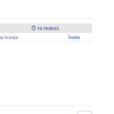
1
19:09:22
ip licitație
Închis