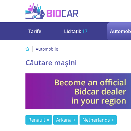
Tarife
Licitații:
17
Automobi
Automobile
Căutare mașini
Renault
Arkana
Netherlands