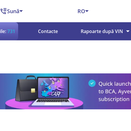
Sună
RO
le:
731
Contacte
Rapoarte după VIN