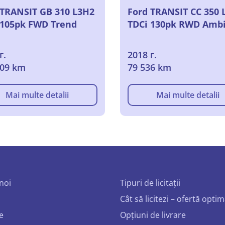
 TRANSIT GB 310 L3H2
Ford TRANSIT CC 350 
 105pk FWD Trend
TDCi 130pk RWD Amb
г.
2018 г.
209 km
79 536 km
Mai multe detalii
Mai multe detalii
noi
Tipuri de licitații
Cât să licitezi – ofertă opti
e
Opțiuni de livrare