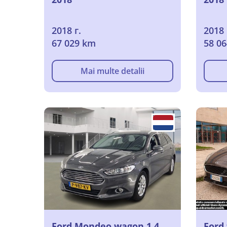
2018 г.
2018 
67 029 km
58 0
Mai multe detalii
Ford Mondeo wagon 1.4
Ford 