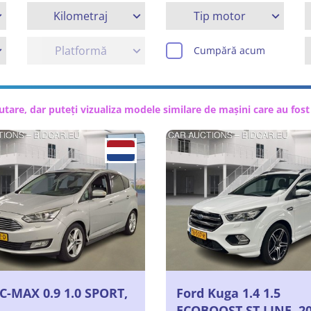
Kilometraj
Tip motor
Platformă
Cumpără acum
ăutare, dar puteți vizualiza modele similare de mașini care au fos
C-MAX 0.9 1.0 SPORT,
Ford Kuga 1.4 1.5
ECOBOOST ST LINE, 2