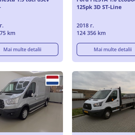
-
125pk 3D ST-Line
г.
2018 г.
475 km
124 356 km
Mai multe detalii
Mai multe detalii