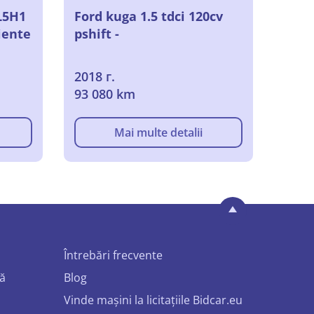
L5H1
Ford kuga 1.5 tdci 120cv
iente
pshift -
2018 г.
93 080 km
Mai multe detalii
Întrebări frecvente
mă
Blog
Vinde mașini la licitațiile Bidcar.eu