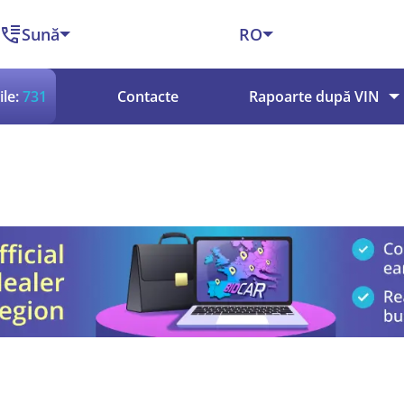
Sună
RO
le:
731
Contacte
Rapoarte după VIN