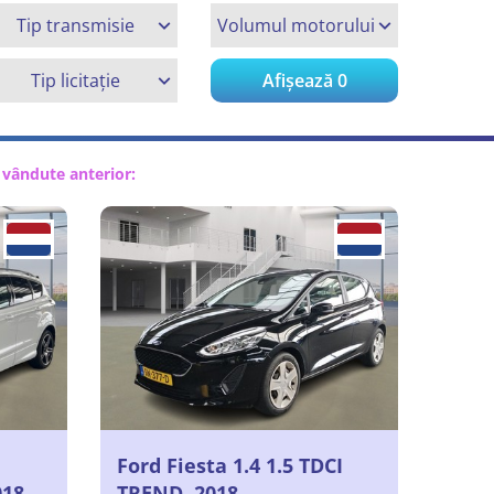
Tip transmisie
Volumul motorului
Tip licitație
Afișează
0
t vândute anterior:
Ford Fiesta 1.4 1.5 TDCI
018
TREND, 2018