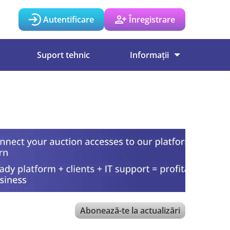
Autentificare
Înregistrare
Suport tehnic
Informații
Abonează-te la actualizări