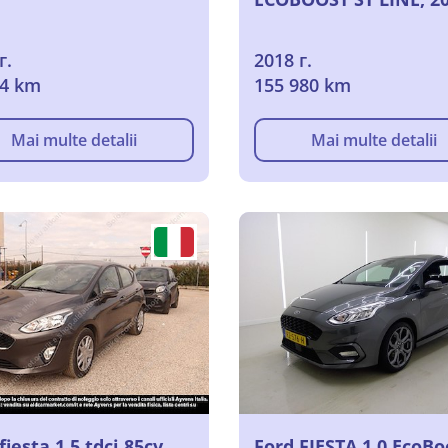
г.
2018 г.
64 km
155 980 km
Mai multe detalii
Mai multe detalii
fiesta 1.5 tdci 85cv
Ford FIESTA 1.0 EcoBo