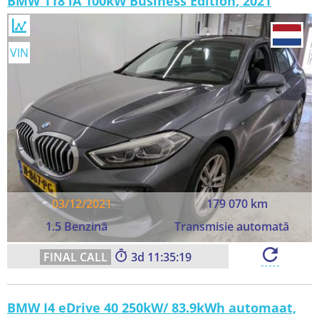
BMW 118 iA 100kW Business Edition, 2021
VIN
03/12/2021
179 070 km
1.5 Benzină
Transmisie automată
3
11:35:17
BMW I4 eDrive 40 250kW/ 83.9kWh automaat,