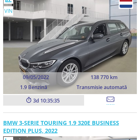
VIN
09/05/2022
138 770 km
1.9 Benzină
Transmisie automată
3
10:35:33
BMW 3-SERIE TOURING 1.9 320E BUSINESS
EDITION PLUS, 2022