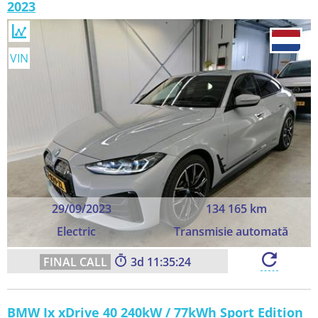
2023
VIN
29/09/2023
134 165 km
Electric
Transmisie automată
3
11:35:22
BMW Ix xDrive 40 240kW / 77kWh Sport Edition