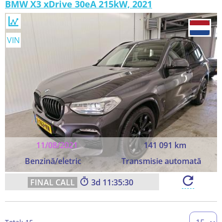
BMW X3 xDrive 30eA 215kW, 2021
VIN
11/08/2021
141 091 km
Benzină/eletric
Transmisie automată
3
11:35:28