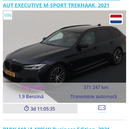
AUT EXECUTIVE M-SPORT TREKHAAK, 2021
VIN
26/03/2021
371 247 km
1.9 Benzină
Transmisie automată
3
11:05:33