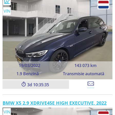
VIN
19/03/2022
143 073 km
1.9 Benzină
Transmisie automată
3
10:35:33
BMW X5 2.9 XDRIVE45E HIGH EXECUTIVE, 2022
VIN