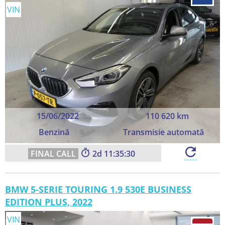
VIN
15/06/2022
110 620 km
Benzină
Transmisie automată
2
11:35:28
BMW 5-SERIE TOURING 1.9 530E BUSINESS
EDITION PLUS, 2022
VIN