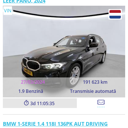
LEER PANO, 2024
VIN
27/03/2024
191 623 km
1.9 Benzină
Transmisie automată
3
11:05:33
BMW 1-SERIE 1.4 118I 136PK AUT DRIVING