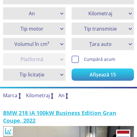
An
Kilometraj
Tip motor
Tip transmisie
Volumul în cm³
Țara auto
Platformă
Cumpără acum
Tip licitație
Afișează
15
Marca
Kilometraj
An
BMW 218 iA 100kW Business Edition Gran
Coupe, 2022