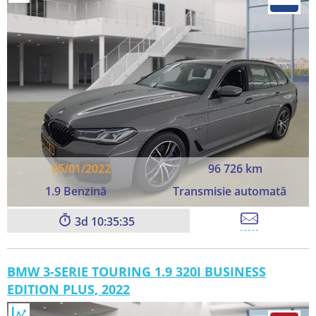
05/01/2022
96 726 km
1.9 Benzină
Transmisie automată
3
10:35:33
BMW 3-SERIE TOURING 1.9 320I BUSINESS
EDITION PLUS, 2022