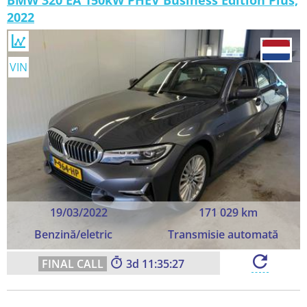
BMW 320 EA 150kW PHEV Business Edition Plus,
2022
VIN
19/03/2022
171 029 km
Benzină/eletric
Transmisie automată
3
11:35:25