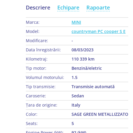
Descriere
Echipare
Rapoarte
Marca:
MINI
Model:
countryman PC cooper S E
Modificare:
-
Data înregistrării:
08/03/2023
Kilometraj:
110 339 km
Tip motor:
Benzină/eletric
Volumul motorului:
1.5
Tip transmisie:
Transmisie automată
Caroserie:
Sedan
Țara de origine:
Italy
Color:
SAGE GREEN METALLIZZATO
Seats:
5
Engine Power (kW):
92 (kW)