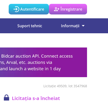
Autentificare
Înregistrare
Suport tehnic
Informații
Licitație 49509, lot 3547968
Licitația s-a încheiat