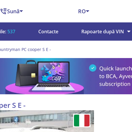
Sună
RO
le:
537
Contacte
Rapoarte după VIN
ountryman PC cooper S E -
er S E -