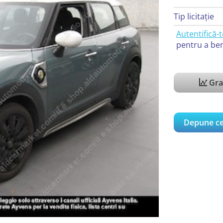
Tip licitație
Autentifică-t
pentru a ben
Graf
Depune ce