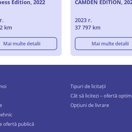
ess Edition, 2022
CAMDEN EDITION, 20
г.
2023 г.
82 km
37 797 km
Mai multe detalii
Mai multe detalii
noi
Tipuri de licitații
Cât să licitezi – ofertă opti
e
Opțiuni de livrare
tehnic
e ofertă publică