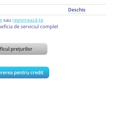
Deschis
e
sau
registrează-te
eficia de serviciul complet
icul prețurilor
rerea pentru credit