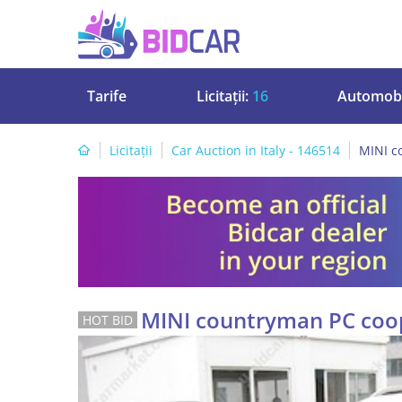
Tarife
Licitații:
16
Automobi
Licitații
Car Auction in Italy - 146514
MINI c
MINI countryman PC coop