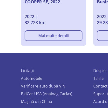
COOPER SE, 2022
Busin
2022 г.
2022 
32 728 km
29 2
Mai multe detalii
Licitații
Despre 
Automobile
Tarife
Verificare auto după VIN
Contact
BidCar-USA (Analoag Carfax)
Suport 
Mașină din China
Acord d