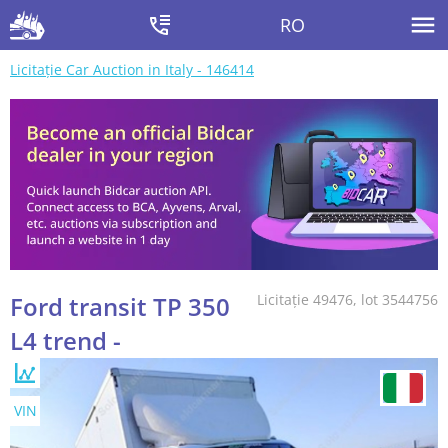
RO
Licitație Car Auction in Italy - 146414
Ford transit TP 350
Licitație 49476, lot 3544756
L4 trend -
VIN