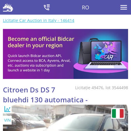
RO
Licitație Car Auction in Italy - 146414
Citroen Ds DS 7
Licitație 49476, lot 3544498
bluehdi 130 automatica -
VIN