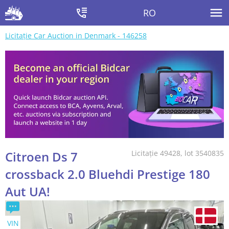
RO
Licitație Car Auction in Denmark - 146258
Citroen Ds 7
Licitație 49428, lot 3540835
crossback 2.0 Bluehdi Prestige 180
Aut UA!
VIN