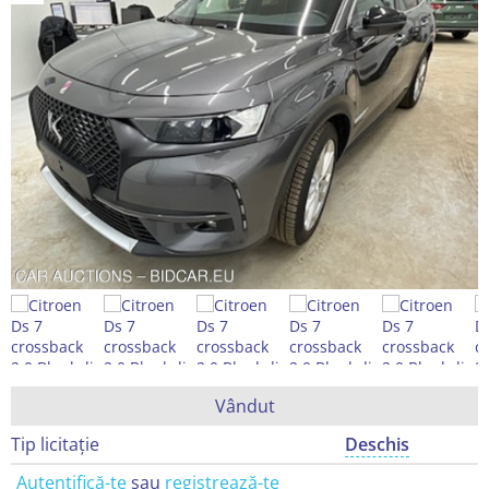
Vândut
Tip licitație
Deschis
Autentifică-te
sau
registrează-te