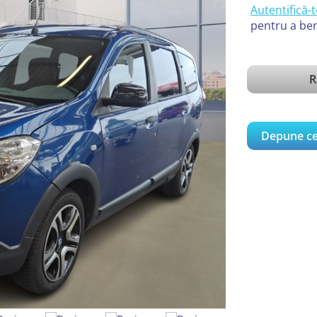
Autentifică-t
pentru a ben
R
Depune ce