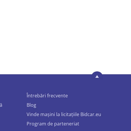
Întrebări frecvente
mă
Blog
Vinde mașini la licitațiile Bidcar.eu
Program de parteneriat