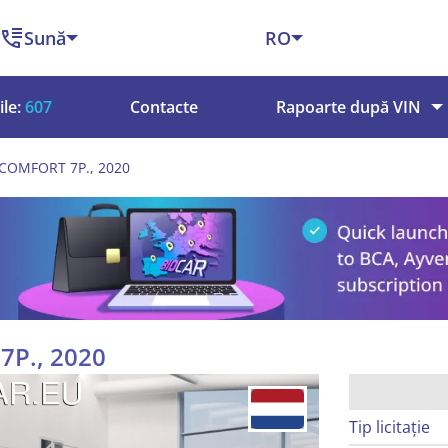
Sună
RO
le:
607
Contacte
Rapoarte după VIN
 COMFORT 7P., 2020
7P., 2020
Tip licitație