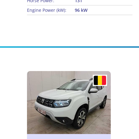
Horse Power:
131
Engine Power (kW):
96 kW