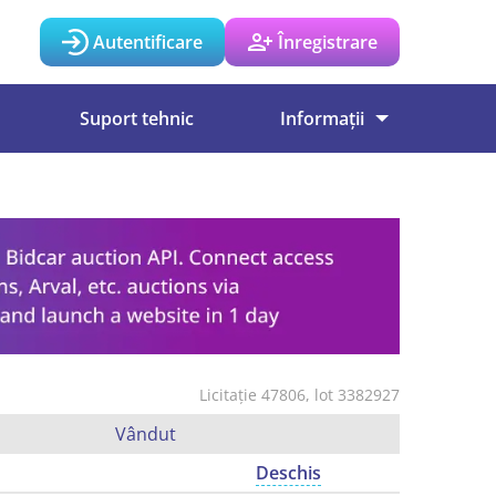
Autentificare
Înregistrare
Suport tehnic
Informații
Licitație 47806, lot 3382927
Vândut
Deschis