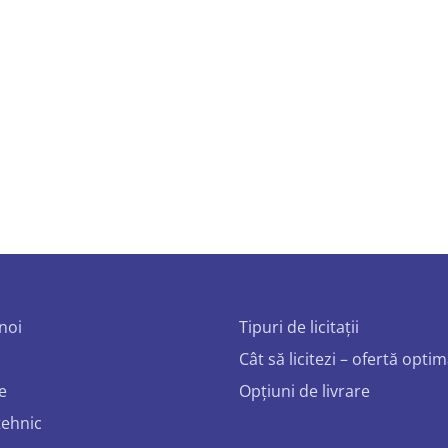
noi
Tipuri de licitații
Cât să licitezi – ofertă opti
e
Opțiuni de livrare
tehnic