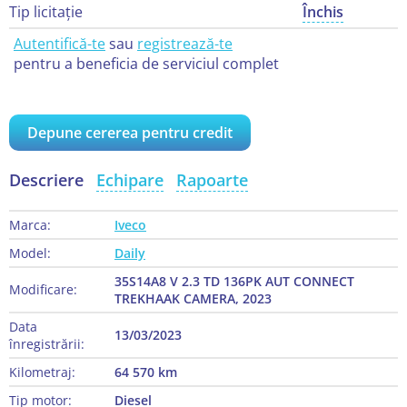
Tip licitație
Închis
Autentifică-te
sau
registrează-te
pentru a beneficia de serviciul complet
Depune cererea pentru credit
Descriere
Echipare
Rapoarte
Marca:
Iveco
Model:
Daily
35S14A8 V 2.3 TD 136PK AUT CONNECT
Modificare:
TREKHAAK CAMERA, 2023
Data
13/03/2023
înregistrării:
Kilometraj:
64 570 km
Tip motor:
Diesel