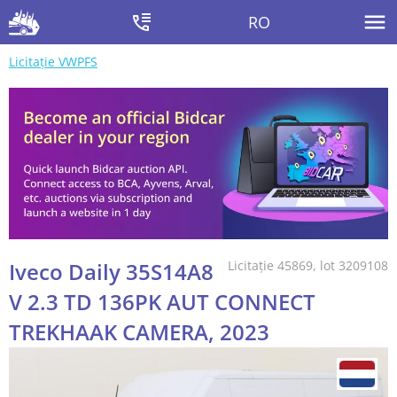
RO
Licitație VWPFS
Iveco Daily 35S14A8
Licitație 45869, lot 3209108
V 2.3 TD 136PK AUT CONNECT
TREKHAAK CAMERA, 2023