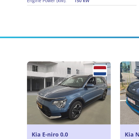
Engine Power (kW):
150 kW
Kia E-niro 0.0
Kia 