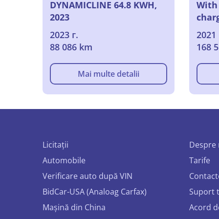
DYNAMICLINE 64.8 KWH,
With
2023
char
2023 г.
2021 
88 086 km
168 
Mai multe detalii
Licitații
Despre 
Automobile
Tarife
Verificare auto după VIN
Contact
BidCar-USA (Analoag Carfax)
Suport 
Mașină din China
Acord d