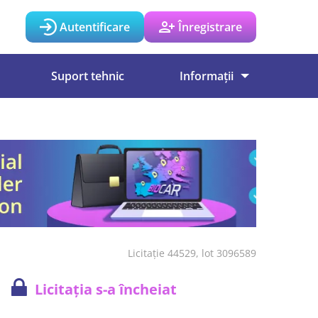
Autentificare
Înregistrare
Suport tehnic
Informații
Licitație 44529, lot 3096589
Licitația s-a încheiat