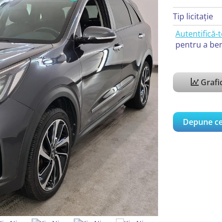
Tip licitație
Autentifică-t
pentru a ben
Grafic
Depune ce