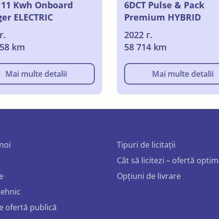
 11 Kwh Onboard
6DCT Pulse & Pack
ger ELECTRIC
Premium HYBRID
г.
2022 г.
558 km
58 714 km
Mai multe detalii
Mai multe detalii
noi
Tipuri de licitații
Cât să licitezi – ofertă opti
e
Opțiuni de livrare
tehnic
e ofertă publică