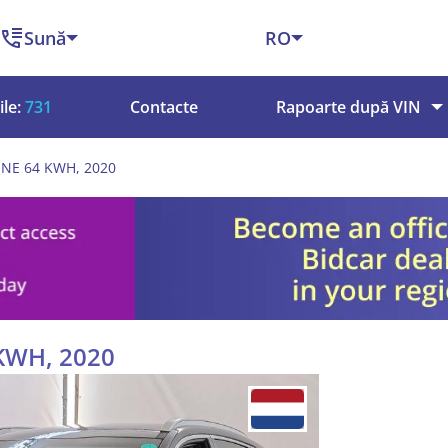
Sună
RO
le:
731
Contacte
Rapoarte după VIN
LINE 64 KWH, 2020
 KWH, 2020