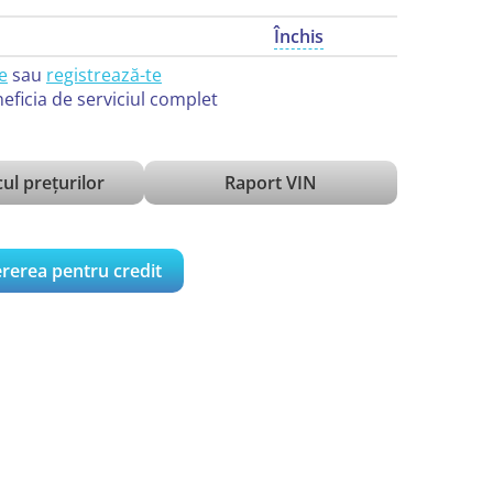
Închis
e
sau
registrează-te
eficia de serviciul complet
ul prețurilor
Raport VIN
rerea pentru credit