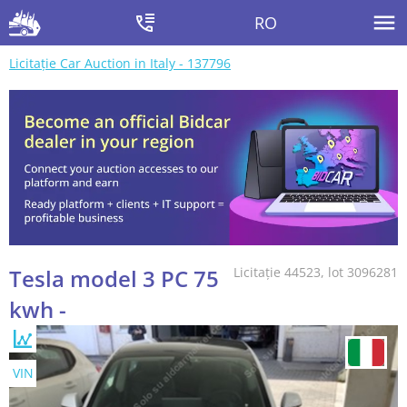
RO
Licitație Car Auction in Italy - 137796
Tesla model 3 PC 75
Licitație 44523, lot 3096281
kwh -
VIN