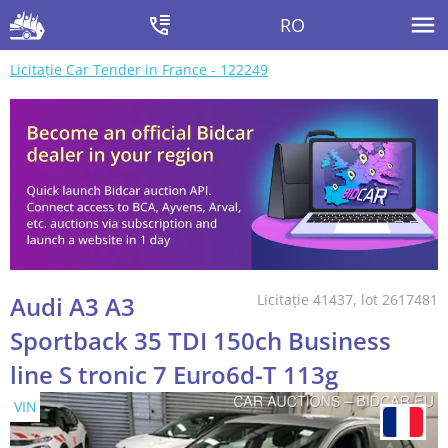
RO
Licitație Car Tender in France - 122249
Audi A3 A3
Licitație 41437, lot 2617481
Sportback 35 TDI 150ch Business
line S tronic 7 Euro6d-T 113g
VIN