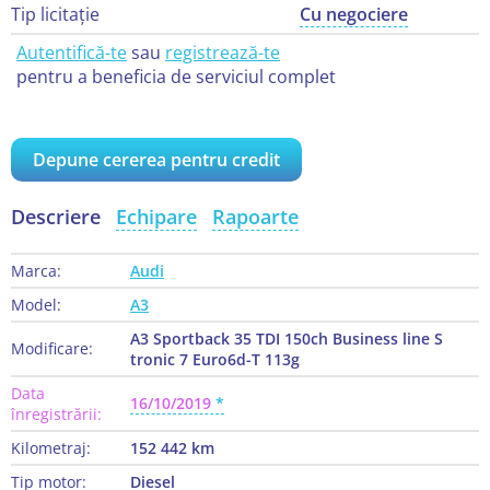
Tip licitație
Cu negociere
Autentifică-te
sau
registrează-te
pentru a beneficia de serviciul complet
Depune cererea pentru credit
Descriere
Echipare
Rapoarte
Marca:
Audi
Model:
A3
A3 Sportback 35 TDI 150ch Business line S
Modificare:
tronic 7 Euro6d-T 113g
Data
16/10/2019
înregistrării:
Kilometraj:
152 442 km
Tip motor:
Diesel