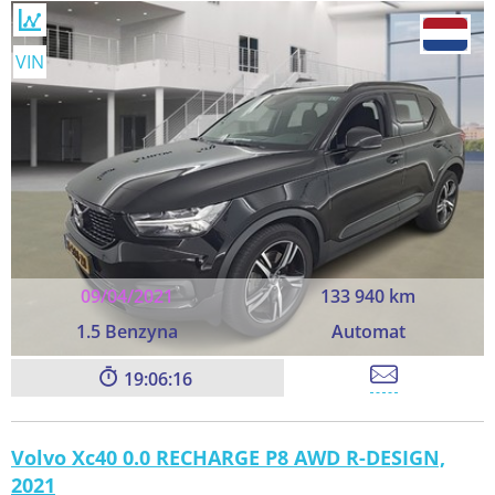
VIN
09/04/2021
133 940 km
1.5 Benzyna
Automat
19:06:16
Volvo Xc40 0.0 RECHARGE P8 AWD R-DESIGN,
2021